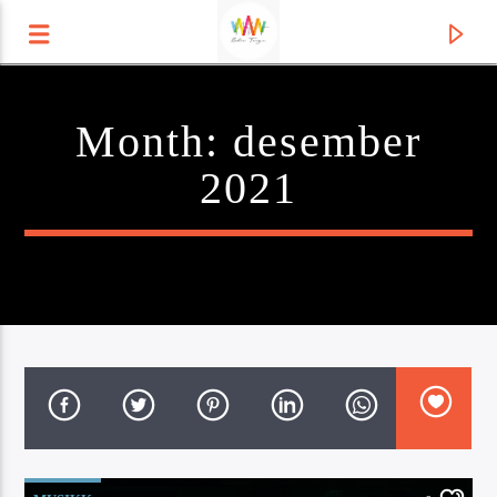
Month:
desember
Radio Tango
2021
Current track
Title