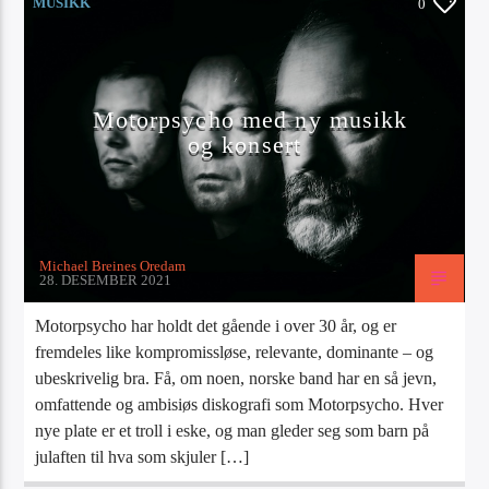
MUSIKK
0
Artist
Motorpsycho med ny musikk
og konsert
Radio Tango
Michael Breines Oredam
28. DESEMBER 2021
Motorpsycho har holdt det gående i over 30 år, og er
fremdeles like kompromissløse, relevante, dominante – og
ubeskrivelig bra. Få, om noen, norske band har en så jevn,
omfattende og ambisiøs diskografi som Motorpsycho. Hver
nye plate er et troll i eske, og man gleder seg som barn på
julaften til hva som skjuler […]