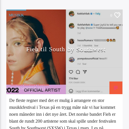
MUSIKK
0
Fieh til South by Southwest
Michael Breines Oredam
12. DESEMBER 2021
De fleste regner med det er mulig å arrangere en stor
musikkfestival i Texas på en trygg måte når vi har kommet
noen måneder inn i det nye året. Det norske bandet Fieh er
blant de rundt 200 artistene som skal spille under festivalen
South by Southwest (SXSW) i Texas i mars. Les på