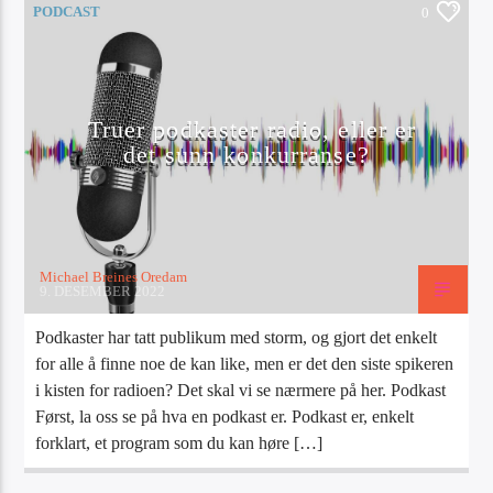
PODCAST
0
Truer podkaster radio, eller er
det sunn konkurranse?
Michael Breines Oredam
9. DESEMBER 2022
Podkaster har tatt publikum med storm, og gjort det enkelt
for alle å finne noe de kan like, men er det den siste spikeren
i kisten for radioen? Det skal vi se nærmere på her. Podkast
Først, la oss se på hva en podkast er. Podkast er, enkelt
forklart, et program som du kan høre […]