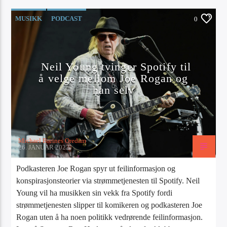
MUSIKK
PODCAST
0
Neil Young tvinger Spotify til
å velge mellom Joe Rogan og
han selv
Michael Breines Oredam
26. JANUAR 2022
Podkasteren Joe Rogan spyr ut feilinformasjon og
konspirasjonsteorier via strømmetjenesten til Spotify. Neil
Young vil ha musikken sin vekk fra Spotify fordi
strømmetjenesten slipper til komikeren og podkasteren Joe
Rogan uten å ha noen politikk vedrørende feilinformasjon.