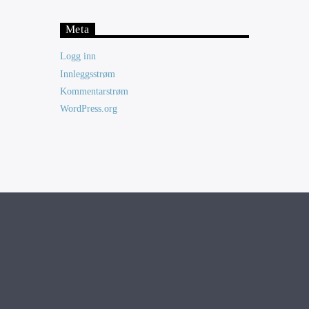
Meta
Logg inn
Innleggsstrøm
Kommentarstrøm
WordPress.org