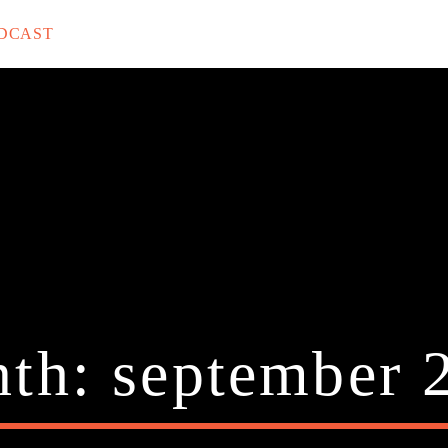
DCAST
rack
th:
september 