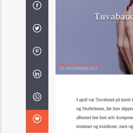
Tuvabands
Michael Breines Oredam
29. SEPTEMBER 2022
I april var Tuvaband på turné 
og Storbritania, før hun slippe
albumet har hun selv komponert
trommer og trombone, men o