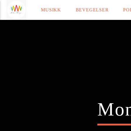
MUSIKK
BEVEGELSER
PO
Radio Tango
Current t
Title
Artist
Mon