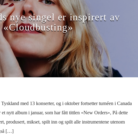
 nye singel er inspirert av
«Cloudbusting»
i Tyskland med 13 konserter, og i oktober fortsetter turnéen i Canada
r et nytt album i januar, som har fått tittlen «New Orders», På dette
, produsert, mikset, spilt inn og spilt alle instrumentene utenom
gså […]