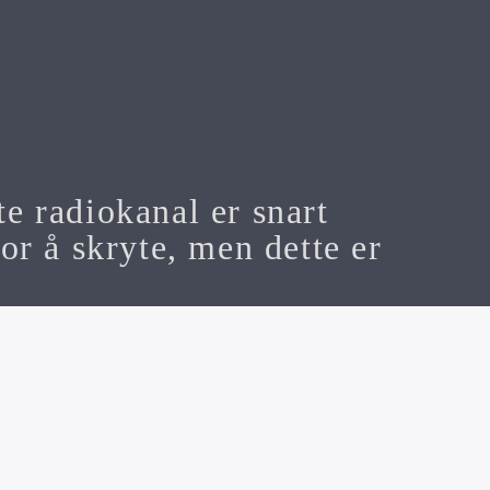
te radiokanal er snart
or å skryte, men dette er
n Media AS Org nr 928 501 566
 Mail:
Michael@f7.no