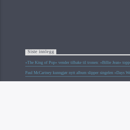
Siste innlegg
«The King of Pop» vender tilbake til tronen: «Billie Jean» top
Paul McCartney kunngjør nytt album slipper singelen «Days W
To norske på listen over Europas beste musikkfestivaler somm
Ozzy Osbourne skal posthumt motta Birminghams Lord Mayor
Limp Bizkit-bassist Sam Rivers er død