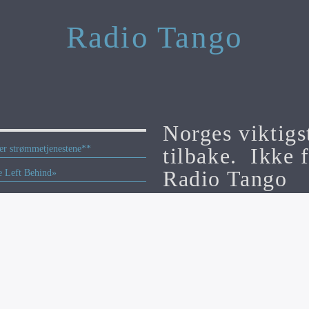
Radio Tango
Norges viktigs
tilbake. Ikke f
per strømmetjenestene**
Radio Tango
e Left Behind»
eren 2026
Radiotango.no er en del av Appelsi
’s Award
Ansvarlig: Michael Breines Oredam: