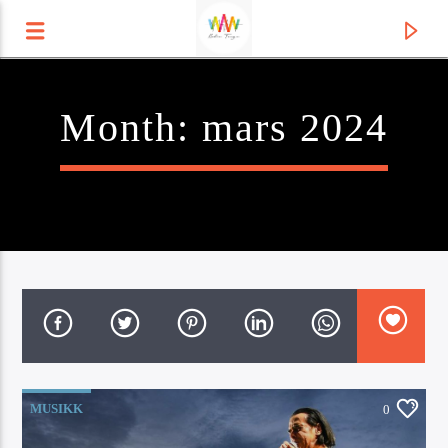
Month:
mars 2024
Radio Tango
Current track
MUSIKK
0
Title