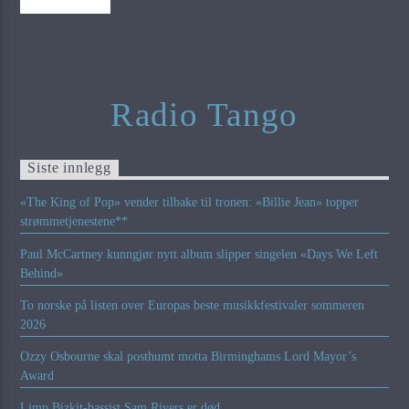
Radio Tango
Siste innlegg
«The King of Pop» vender tilbake til tronen: «Billie Jean» topper
strømmetjenestene**
Paul McCartney kunngjør nytt album slipper singelen «Days We Left
Behind»
To norske på listen over Europas beste musikkfestivaler sommeren
2026
Ozzy Osbourne skal posthumt motta Birminghams Lord Mayor’s
Award
Limp Bizkit-bassist Sam Rivers er død