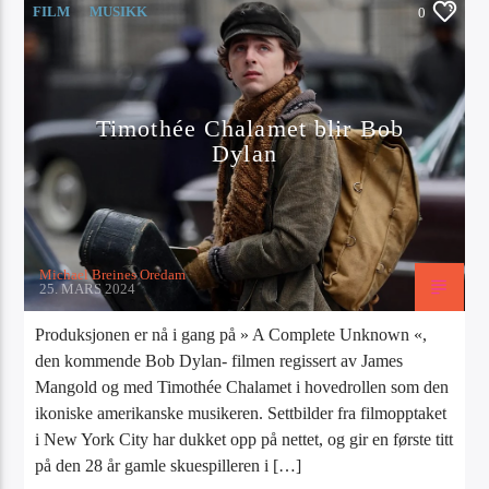
FILM
MUSIKK
0
Timothée Chalamet blir Bob
Dylan
Michael Breines Oredam
25. MARS 2024
Produksjonen er nå i gang på » A Complete Unknown «,
den kommende Bob Dylan- filmen regissert av James
Mangold og med Timothée Chalamet i hovedrollen som den
ikoniske amerikanske musikeren. Settbilder fra filmopptaket
i New York City har dukket opp på nettet, og gir en første titt
på den 28 år gamle skuespilleren i […]