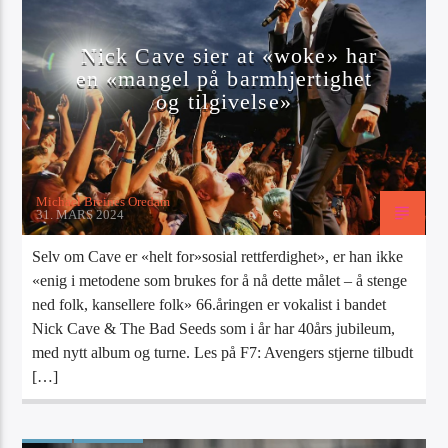
Artist
Nick Cave sier at «woke» har
en «mangel på barmhjertighet
og tilgivelse»
Radio Tango
Michael Breines Oredam
31. MARS 2024
Selv om Cave er «helt for»sosial rettferdighet», er han ikke
«enig i metodene som brukes for å nå dette målet – å stenge
ned folk, kansellere folk» 66.åringen er vokalist i bandet
Nick Cave & The Bad Seeds som i år har 40års jubileum,
med nytt album og turne. Les på F7: Avengers stjerne tilbudt
[…]