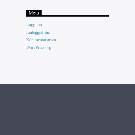
Meta
Logg inn
Innleggsstrøm
Kommentarstrøm
WordPress.org