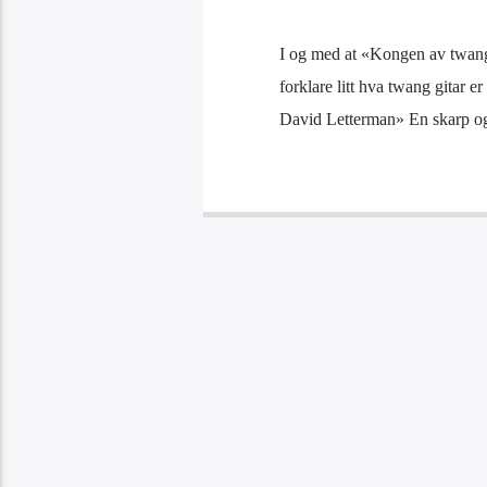
I og med at «Kongen av twang 
forklare litt hva twang gitar er
David Letterman» En skarp og 