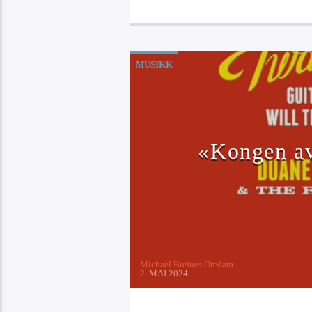
MUSIKK
«Kongen av
Michael Breines Oredam
2. MAI 2024