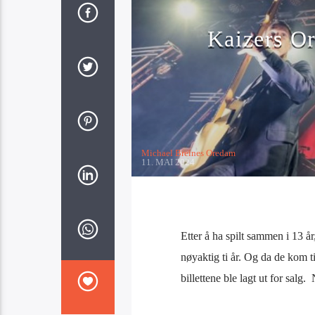
Kaizers Or
Michael Breines Oredam
11. MAI 2024
Etter å ha spilt sammen i 13 å
nøyaktig ti år. Og da de kom t
billettene ble lagt ut for salg