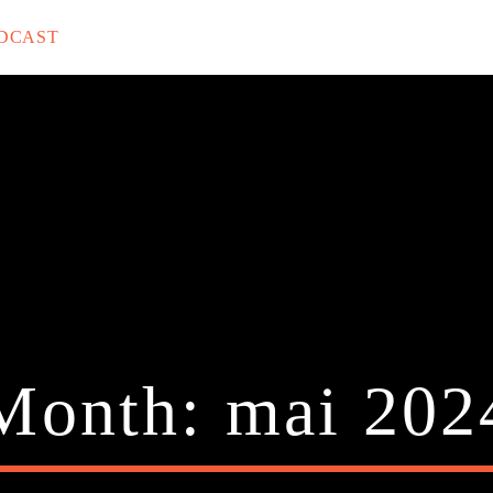
DCAST
rack
Month:
mai 202