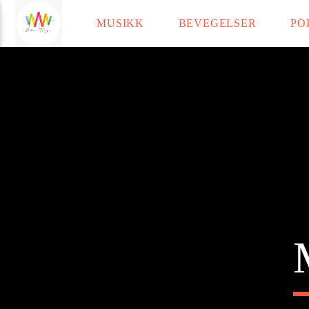
MUSIKK
BEVEGELSER
PO
Radio Tango
Current t
Title
Artist