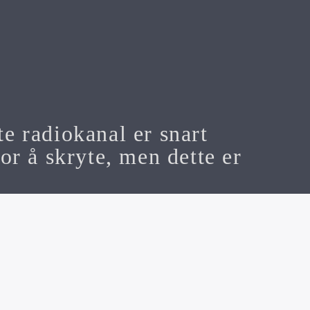
te radiokanal er snart
or å skryte, men dette er
n Media AS Org nr 928 501 566
 Mail:
Michael@f7.no