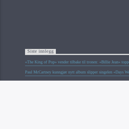
Siste innlegg
«The King of Pop» vender tilbake til tronen: «Billie Jean» top
Paul McCartney kunngjør nytt album slipper singelen «Days W
To norske på listen over Europas beste musikkfestivaler somm
Ozzy Osbourne skal posthumt motta Birminghams Lord Mayor
Limp Bizkit-bassist Sam Rivers er død