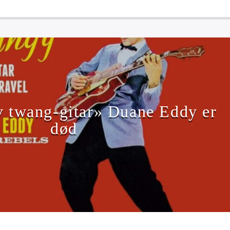
 twang-gitar» Duane Eddy er
død