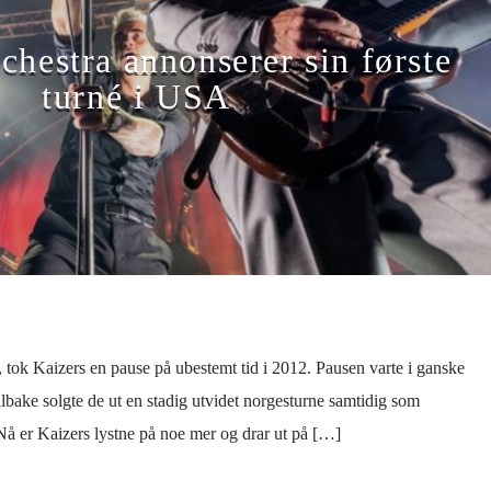
chestra annonserer sin første
turné i USA
r, tok Kaizers en pause på ubestemt tid i 2012. Pausen varte i ganske
ilbake solgte de ut en stadig utvidet norgesturne samtidig som
. Nå er Kaizers lystne på noe mer og drar ut på […]