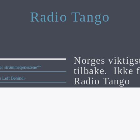
Radio Tango
Norges viktigs
tilbake. Ikke f
per strømmetjenestene**
Radio Tango
e Left Behind»
eren 2026
Radiotango.no er en del av Appelsi
’s Award
Ansvarlig: Michael Breines Oredam: