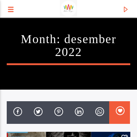
Month:
desember
Radio Tango
2022
Current track
Title