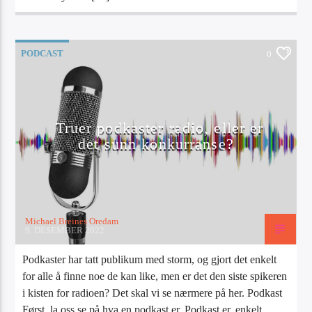
PODCAST
0
Truer podkaster radio, eller er
det sunn konkurranse?
Michael Breines Oredam
9. DESEMBER 2022
Podkaster har tatt publikum med storm, og gjort det enkelt
for alle å finne noe de kan like, men er det den siste spikeren
i kisten for radioen? Det skal vi se nærmere på her. Podkast
Først, la oss se på hva en podkast er. Podkast er, enkelt