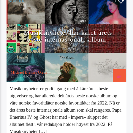
MUSIKK
0
Artist
Musikknyheter har kåret årets
beste internasjonale album
Radio Tango
Michael Breines Oredam
21. DESEMBER 2022
Musikknyheter er godt i gang med å kåre årets beste
utgivelser og har allerede delt årets beste norske album og
våre norske favorittlåter norske favorittlåter fra 2022. Nå er
det årets beste internasjonale album som skal rangeres. Papa
Emeritus IV og Ghost har med «Impera» sluppet det
albumet flest i vår redaksjon holder høyest fra 2022. På
Musikknyheter […]