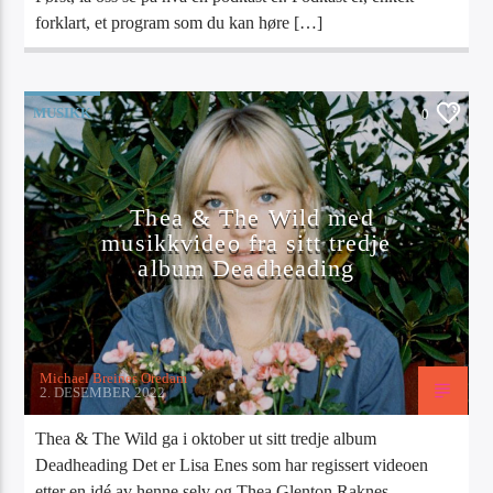
forklart, et program som du kan høre […]
MUSIKK
0
Thea & The Wild med
musikkvideo fra sitt tredje
album Deadheading
Michael Breines Oredam
2. DESEMBER 2022
Thea & The Wild ga i oktober ut sitt tredje album
Deadheading Det er Lisa Enes som har regissert videoen
etter en idé av henne selv og Thea Glenton Raknes.