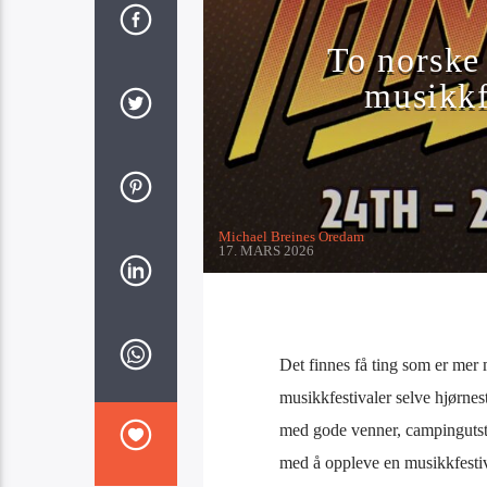
To norske 
musikkf
Michael Breines Oredam
17. MARS 2026
Det finnes få ting som er mer
musikkfestivaler selve hjørne
med gode venner, campingutsty
med å oppleve en musikkfesti