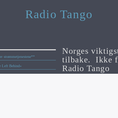
Radio Tango
Norges viktigs
tilbake. Ikke f
per strømmetjenestene**
Radio Tango
e Left Behind»
eren 2026
Radiotango.no er en del av Appelsi
’s Award
Ansvarlig: Michael Breines Oredam: