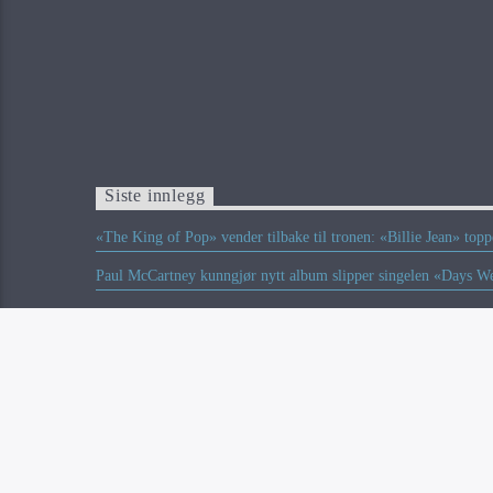
Siste innlegg
«The King of Pop» vender tilbake til tronen: «Billie Jean» top
Paul McCartney kunngjør nytt album slipper singelen «Days W
To norske på listen over Europas beste musikkfestivaler somm
Ozzy Osbourne skal posthumt motta Birminghams Lord Mayor
Limp Bizkit-bassist Sam Rivers er død