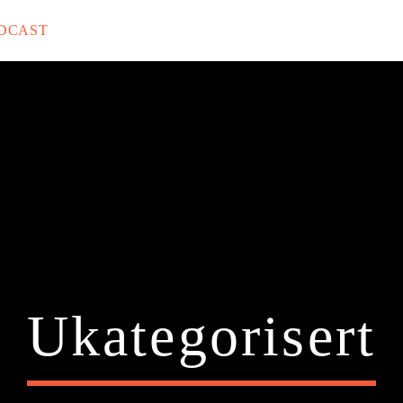
DCAST
rack
Ukategorisert