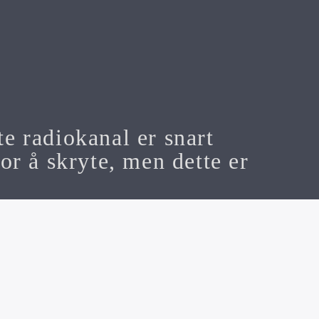
te radiokanal er snart
or å skryte, men dette er
n Media AS Org nr 928 501 566
 Mail:
Michael@f7.no