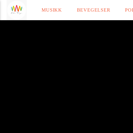
MUSIKK
BEVEGELSER
PO
Radio Tango
Current t
Title
Artist