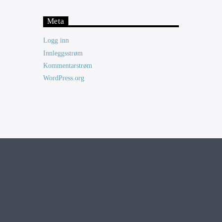
Meta
Logg inn
Innleggsstrøm
Kommentarstrøm
WordPress.org