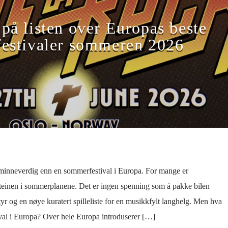
på listen over Europas beste
estivaler sommeren 2026
 minneverdig enn en sommerfestival i Europa. For mange er
steinen i sommerplanene. Det er ingen spenning som å pakke bilen
r og en nøye kuratert spilleliste for en musikkfylt langhelg. Men hva
val i Europa? Over hele Europa introduserer […]