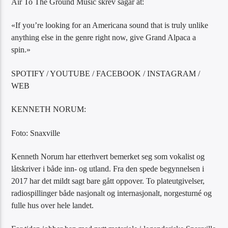
Air To The Ground Music skrev sågar at:
«If you’re looking for an Americana sound that is truly unlike
anything else in the genre right now, give Grand Alpaca a
spin.»
SPOTIFY / YOUTUBE / FACEBOOK / INSTAGRAM /
WEB
KENNETH NORUM:
Foto: Snaxville
Kenneth Norum har etterhvert bemerket seg som vokalist og
låtskriver i både inn- og utland. Fra den spede begynnelsen i
2017 har det mildt sagt bare gått oppover. To plateutgivelser,
radiospillinger både nasjonalt og internasjonalt, norgesturné og
fulle hus over hele landet.