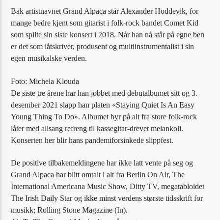
Bak artistnavnet Grand Alpaca står Alexander Hoddevik, for
mange bedre kjent som gitarist i folk-rock bandet Comet Kid
som spilte sin siste konsert i 2018. Når han nå står på egne ben
er det som låtskriver, produsent og multiinstrumentalist i sin
egen musikalske verden.
Foto: Michela Klouda
De siste tre årene har han jobbet med debutalbumet sitt og 3.
desember 2021 slapp han platen «Staying Quiet Is An Easy
Young Thing To Do». Albumet byr på alt fra store folk-rock
låter med allsang refreng til kassegitar-drevet melankoli.
Konserten her blir hans pandemiforsinkede slippfest.
De positive tilbakemeldingene har ikke latt vente på seg og
Grand Alpaca har blitt omtalt i alt fra Berlin On Air, The
International Americana Music Show, Ditty TV, megatabloidet
The Irish Daily Star og ikke minst verdens største tidsskrift for
musikk; Rolling Stone Magazine (In).