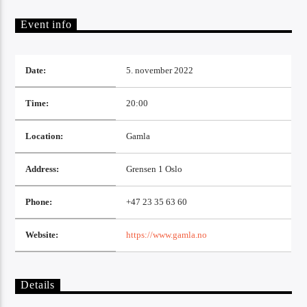
Artist
Event info
Date:
5. november 2022
Time:
20:00
Radio Tango
Location:
Gamla
Address:
Grensen 1 Oslo
Phone:
+47 23 35 63 60
Website:
https://www.gamla.no
Details