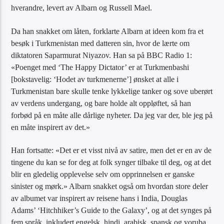
hverandre, levert av Albarn og Russell Mael.
Da han snakket om låten, forklarte Albarn at ideen kom fra et
besøk i Turkmenistan med datteren sin, hvor de lærte om
diktatoren Saparmurat Niyazov. Han sa på BBC Radio 1:
«Poenget med ‘The Happy Dictator’ er at Turkmenbashi
[bokstavelig: ‘Hodet av turkmenerne’] ønsket at alle i
Turkmenistan bare skulle tenke lykkelige tanker og sove uberørt
av verdens undergang, og bare holde alt oppløftet, så han
forbød på en måte alle dårlige nyheter. Da jeg var der, ble jeg på
en måte inspirert av det.»
Han fortsatte: «Det er et visst nivå av satire, men det er en av de
tingene du kan se for deg at folk synger tilbake til deg, og at det
blir en gledelig opplevelse selv om opprinnelsen er ganske
sinister og mørk.» Albarn snakket også om hvordan store deler
av albumet var inspirert av reisene hans i India, Douglas
Adams’ ‘Hitchhiker’s Guide to the Galaxy’, og at det synges på
fem språk, inkludert engelsk, hindi, arabisk, spansk og yoruba.