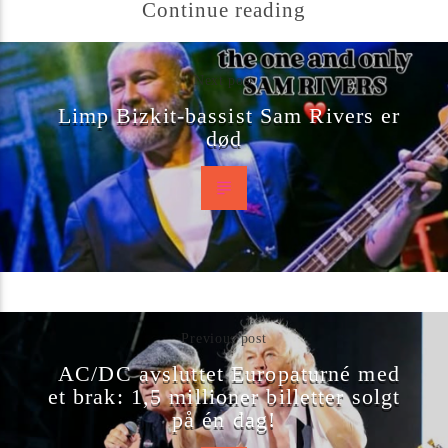
Continue reading
Next post
Limp Bizkit-bassist Sam Rivers er
død
Previous post
AC/DC avsluttet Europaturné med
et brak: 1,5 millioner billetter solgt
på én dag!