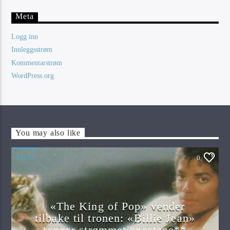
Meta
Logg inn
Innleggsstrøm
Kommentarstrøm
WordPress.org
You may also like
FILM
0
«The King of Pop» vender
tilbake til tronen: «Billie Jean»
topper strømmetjenestene**