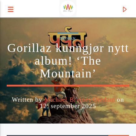
Radio Tango
MUSIKK
Gorillaz kunngjør nytt
album! ‘The
Mountain’
Written by
Michael Breines Oredam
on
12. september 2025
Current track
Title