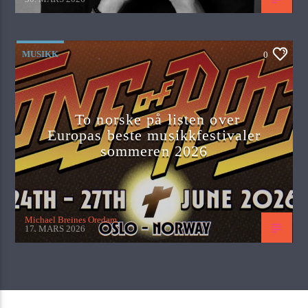
MUSIKK
0
To norske på listen over
Europas beste musikkfestivaler
sommeren 2026
Michael Breines Oredam
17. MARS 2026