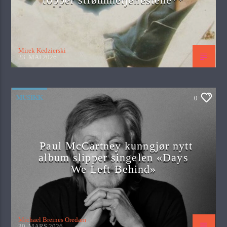
Mirek Kedzierski
23. MAI 2026
MUSIKK
0
Paul McCartney kunngjør nytt
album slipper singelen «Days
We Left Behind»
Michael Breines Oredam
30. MARS 2026