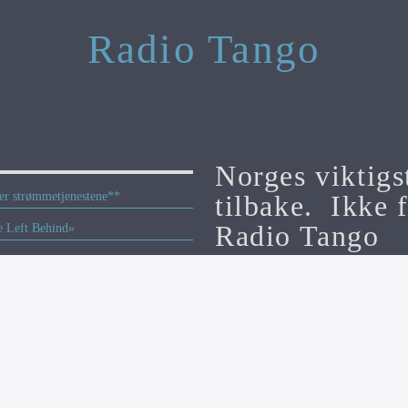
Radio Tango
Norges viktigs
tilbake. Ikke f
per strømmetjenestene**
Radio Tango
e Left Behind»
eren 2026
Radiotango.no er en del av Appelsi
’s Award
Ansvarlig: Michael Breines Oredam: