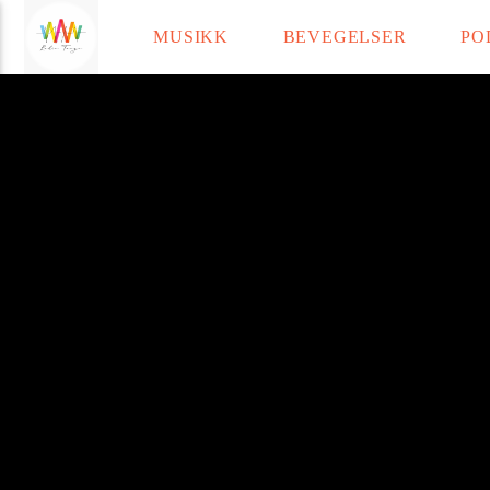
MUSIKK
BEVEGELSER
PO
Radio Tango
Current t
Title
Artist