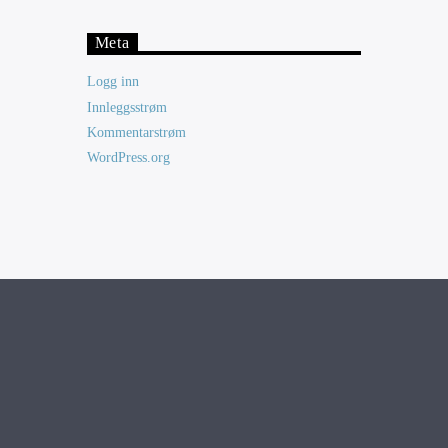
Meta
Logg inn
Innleggsstrøm
Kommentarstrøm
WordPress.org