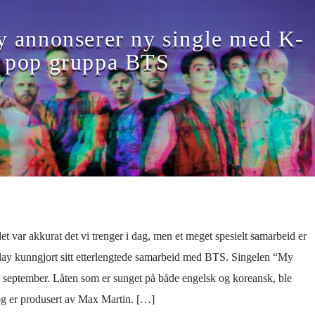
y annonserer ny single med K-
pop gruppa BTS
t var akkurat det vi trenger i dag, men et meget spesielt samarbeid er
lay kunngjort sitt etterlengtede samarbeid med BTS. Singelen “My
4. september. Låten som er sunget på både engelsk og koreansk, ble
g er produsert av Max Martin. […]