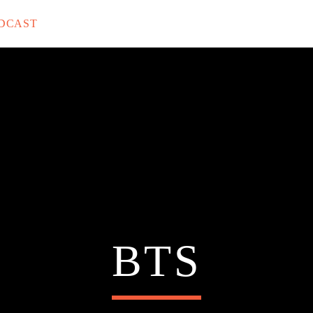
DCAST
rack
BTS