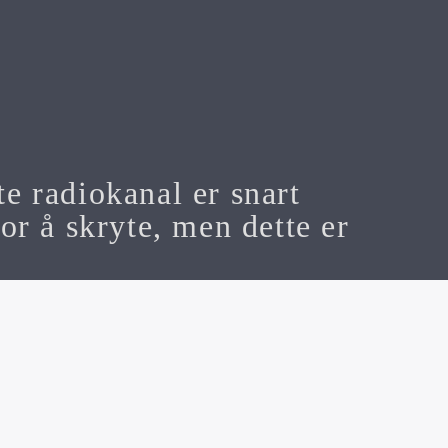
te radiokanal er snart
or å skryte, men dette er
n Media AS Org nr 928 501 566
 Mail:
Michael@f7.no