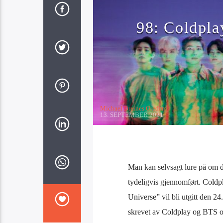
98: Coldpla
Michael Breines Oredam
13. SEPTEMBER 2021
Man kan selvsagt lure på om de
tydeligvis gjennomført. Coldp
Universe” vil bli utgitt den 2
skrevet av Coldplay og BTS o