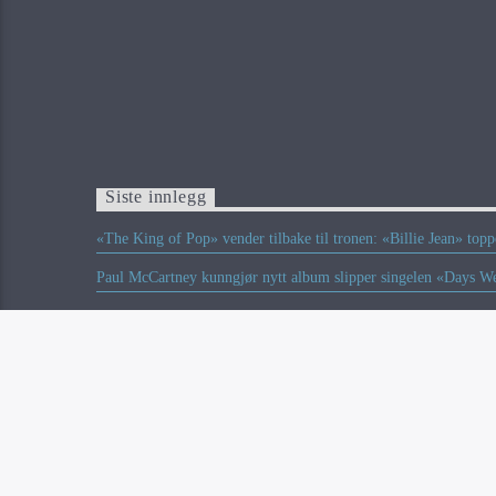
Siste innlegg
«The King of Pop» vender tilbake til tronen: «Billie Jean» top
Paul McCartney kunngjør nytt album slipper singelen «Days W
To norske på listen over Europas beste musikkfestivaler somm
Ozzy Osbourne skal posthumt motta Birminghams Lord Mayor
Limp Bizkit-bassist Sam Rivers er død