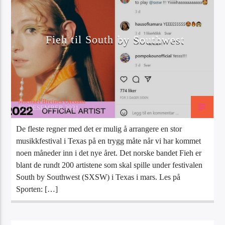
Artist
Fieh til South by Southwest
Radio Tango
Michael Breines Oredam
12. DESEMBER 2021
De fleste regner med det er mulig å arrangere en stor
musikkfestival i Texas på en trygg måte når vi har kommet
noen måneder inn i det nye året. Det norske bandet Fieh er
blant de rundt 200 artistene som skal spille under festivalen
South by Southwest (SXSW) i Texas i mars. Les på
Sporten: […]