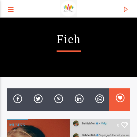
Fieh
Radio Tango
Current track
MUSIKK
0
Title