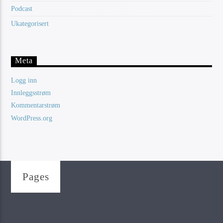
Podcast
Ukategorisert
Meta
Logg inn
Innleggsstrøm
Kommentarstrøm
WordPress.org
Pages