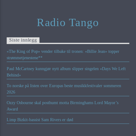
Radio Tango
Siste innlegg
«The King of Pop» vender tilbake til tronen: «Billie Jean» topper
strømmetjenestene**
Paul McCartney kunngjør nytt album slipper singelen «Days We Left
Behind»
To norske på listen over Europas beste musikkfestivaler sommeren
2026
Ozzy Osbourne skal posthumt motta Birminghams Lord Mayor’s
Award
Limp Bizkit-bassist Sam Rivers er død