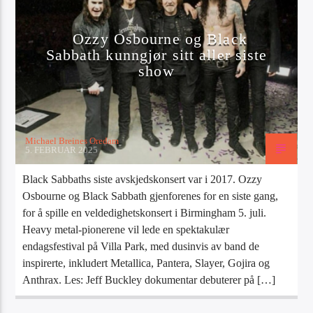
Artist
Ozzy Osbourne og Black
Sabbath kunngjør sitt aller siste
show
Radio Tango
Michael Breines Oredam
5. FEBRUAR 2025
Black Sabbaths siste avskjedskonsert var i 2017. Ozzy
Osbourne og Black Sabbath gjenforenes for en siste gang,
for å spille en veldedighetskonsert i Birmingham 5. juli.
Heavy metal-pionerene vil lede en spektakulær
endagsfestival på Villa Park, med dusinvis av band de
inspirerte, inkludert Metallica, Pantera, Slayer, Gojira og
Anthrax. Les: Jeff Buckley dokumentar debuterer på […]