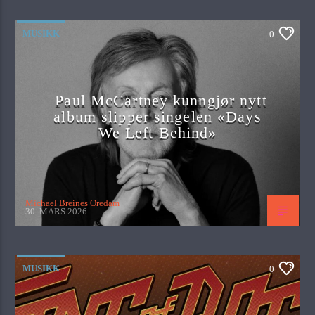
MUSIKK
0
Paul McCartney kunngjør nytt
album slipper singelen «Days
We Left Behind»
Michael Breines Oredam
30. MARS 2026
MUSIKK
0