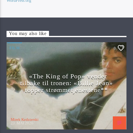
WordPress.org
You may also like
FILM
0
«The King of Pop» vender
tilbake til tronen: «Billie Jean»
topper strømmetjenestene**
Mirek Kedzierski
23. MAI 2026