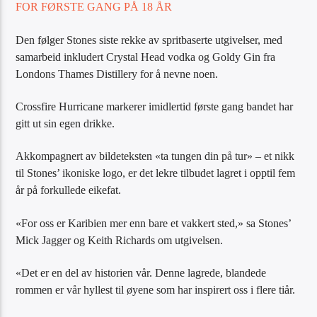
FOR FØRSTE GANG PÅ 18 ÅR
Den følger Stones siste rekke av spritbaserte utgivelser, med
samarbeid inkludert Crystal Head vodka og Goldy Gin fra
Londons Thames Distillery for å nevne noen.
Crossfire Hurricane markerer imidlertid første gang bandet har
gitt ut sin egen drikke.
Akkompagnert av bildeteksten «ta tungen din på tur» – et nikk
til Stones’ ikoniske logo, er det lekre tilbudet lagret i opptil fem
år på forkullede eikefat.
«For oss er Karibien mer enn bare et vakkert sted,» sa Stones’
Mick Jagger og Keith Richards om utgivelsen.
«Det er en del av historien vår. Denne lagrede, blandede
rommen er vår hyllest til øyene som har inspirert oss i flere tiår.