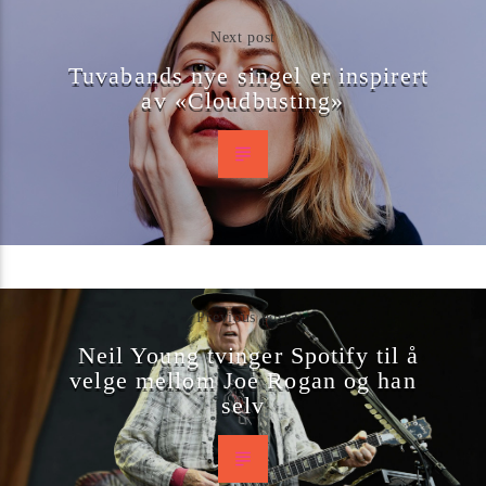
Next post
Tuvabands nye singel er inspirert
av «Cloudbusting»
Previous post
Neil Young tvinger Spotify til å
velge mellom Joe Rogan og han
selv