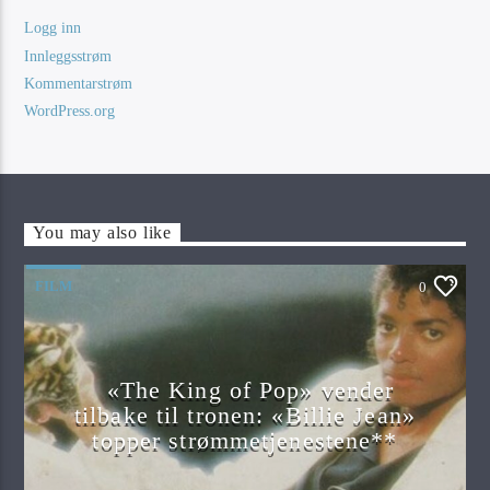
Logg inn
Innleggsstrøm
Kommentarstrøm
WordPress.org
You may also like
FILM
0
«The King of Pop» vender
tilbake til tronen: «Billie Jean»
topper strømmetjenestene**