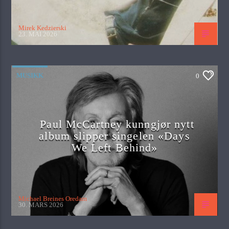
Mirek Kedzierski
23. MAI 2026
MUSIKK
0
Paul McCartney kunngjør nytt
album slipper singelen «Days
We Left Behind»
Michael Breines Oredam
30. MARS 2026