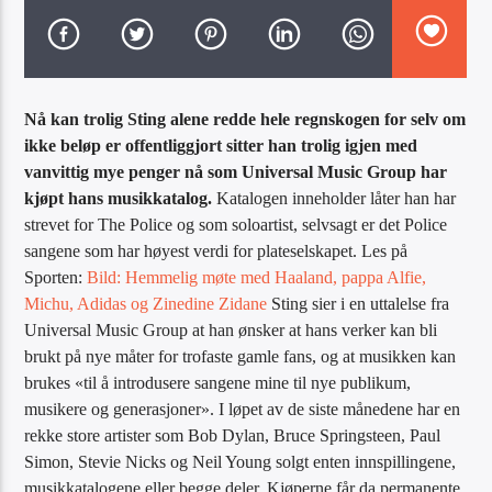
Artist
Nå kan trolig Sting alene redde hele regnskogen for selv om
ikke beløp er offentliggjort sitter han trolig igjen med
vanvittig mye penger nå som Universal Music Group har
Radio Tango
kjøpt hans musikkatalog.
Katalogen inneholder låter han har
strevet for The Police og som soloartist, selvsagt er det Police
sangene som har høyest verdi for plateselskapet. Les på
Sporten:
Bild: Hemmelig møte med Haaland, pappa Alfie,
Michu, Adidas og Zinedine Zidane
Sting sier i en uttalelse fra
Universal Music Group at han ønsker at hans verker kan bli
brukt på nye måter for trofaste gamle fans, og at musikken kan
brukes «til å introdusere sangene mine til nye publikum,
musikere og generasjoner». I løpet av de siste månedene har en
rekke store artister som Bob Dylan, Bruce Springsteen, Paul
Simon, Stevie Nicks og Neil Young solgt enten innspillingene,
musikkatalogene eller begge deler. Kjøperne får da permanente