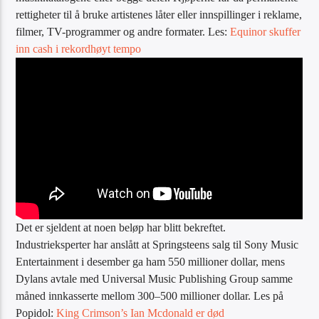
rettigheter til å bruke artistenes låter eller innspillinger i reklame,
filmer, TV-programmer og andre formater. Les:
Equinor skuffer
inn cash i rekordhøyt tempo
Det er sjeldent at noen beløp har blitt bekreftet.
Industrieksperter har anslått at Springsteens salg til Sony Music
Entertainment i desember ga ham 550 millioner dollar, mens
Dylans avtale med Universal Music Publishing Group samme
måned innkasserte mellom 300–500 millioner dollar. Les på
Popidol:
King Crimson’s Ian Mcdonald er død